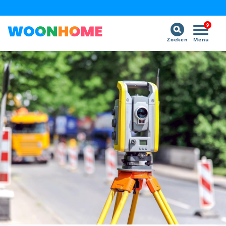
9
Zoeken
Menu