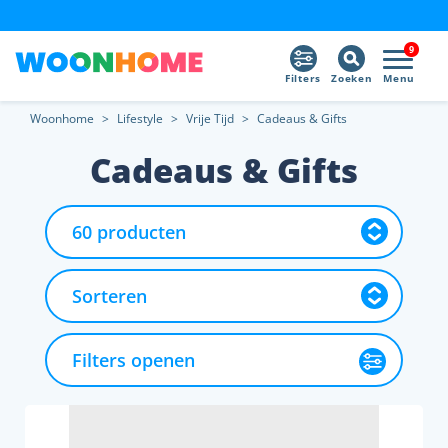
9
Filters
Zoeken
Menu
Woonhome
>
Lifestyle
>
Vrije Tijd
>
Cadeaus & Gifts
Cadeaus & Gifts
Filters openen