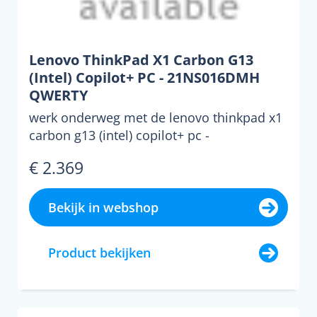
Lenovo ThinkPad X1 Carbon G13
(Intel) Copilot+ PC - 21NS016DMH
QWERTY
werk onderweg met de lenovo thinkpad x1
carbon g13 (intel) copilot+ pc -
21ns016dmh 14 inch zakelij...
€ 2.369
Bekijk in webshop
Product bekijken