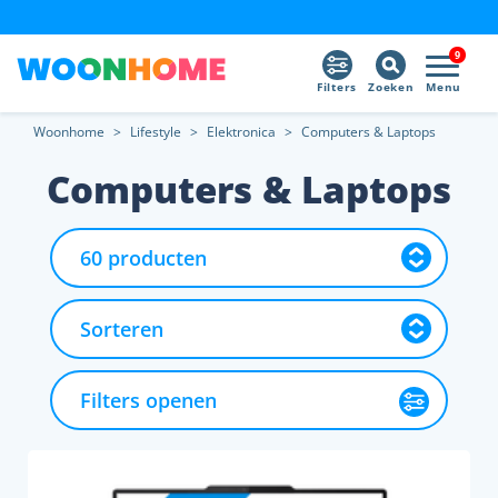
9
Filters
Zoeken
Menu
Woonhome
>
Lifestyle
>
Elektronica
>
Computers & Laptops
Computers & Laptops
Filters openen