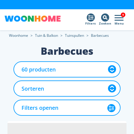
9
Filters
Zoeken
Menu
Woonhome
>
Tuin & Balkon
>
Tuinspullen
>
Barbecues
Barbecues
Filters openen