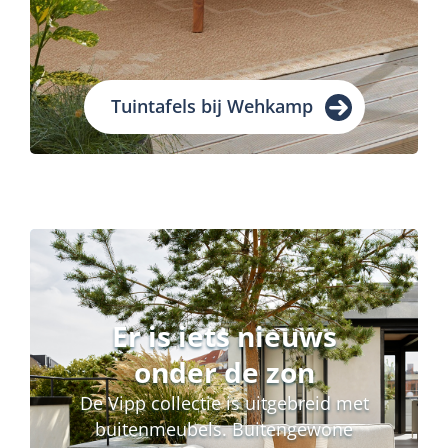
Tuintafels bij Wehkamp
Er is iets nieuws
onder de zon
De Vipp collectie is uitgebreid met
buitenmeubels. Buitengewone