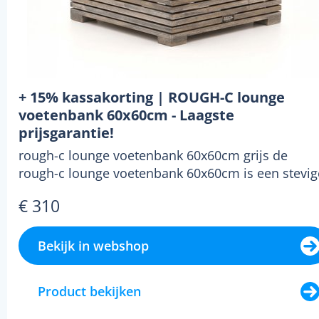
meegaan. Je kunt ook voor
tuinmeubels van eikenhout
gaan, of teakhout van hoge
kwaliteit. Dit laatste type hout
is alleen moeilijker
+ 15% kassakorting | ROUGH-C lounge
verkrijgbaar. Houtsoorten als
voetenbank 60x60cm - Laagste
Balau, Jatoba, Meranti, Merbau,
prijsgarantie!
Rain Tree en Tamme Kastanje
rough-c lounge voetenbank 60x60cm grijs de
zijn ook goed geschikt voor
rough-c lounge voetenbank 60x60cm is een stevig
teakh...
tuinmeubelen.
€ 310
Bekijk in webshop
Product bekijken