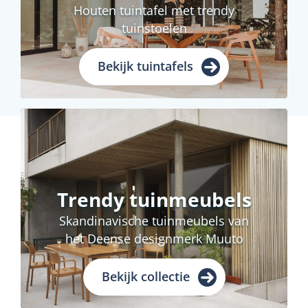
Houten tuintafel met trendy
tuinstoelen
Bekijk tuintafels
Trendy tuinmeubels
Skandinavische tuinmeubels van
het Deense designmerk Muuto
Bekijk collectie