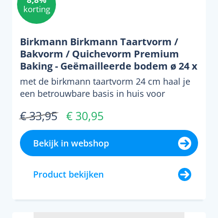
korting
Birkmann Birkmann Taartvorm /
Bakvorm / Quichevorm Premium
Baking - Geëmailleerde bodem ø 24 x
4 cm
met de birkmann taartvorm 24 cm haal je
een betrouwbare basis in huis voor
taarten, quiches en dess...
€ 33,95
€ 30,95
Bekijk in webshop
Product bekijken