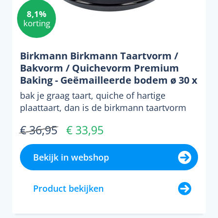
8,1%
korting
Birkmann Birkmann Taartvorm /
Bakvorm / Quichevorm Premium
Baking - Geëmailleerde bodem ø 30 x
4 cm
bak je graag taart, quiche of hartige
plaattaart, dan is de birkmann taartvorm
30 cm premium baking...
€ 36,95
€ 33,95
Bekijk in webshop
Product bekijken