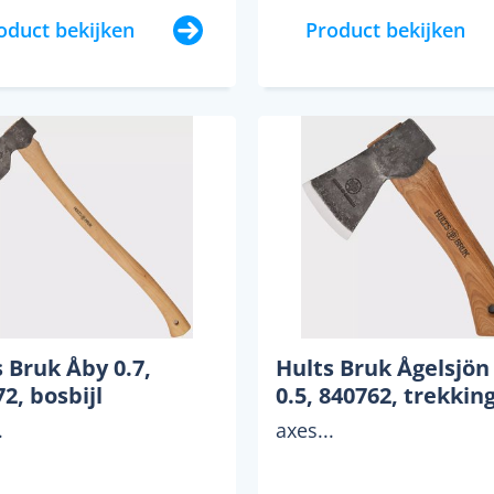
oduct bekijken
Product bekijken
 Bruk Åby 0.7,
Hults Bruk Ågelsjön
2, bosbijl
0.5, 840762, trekking
.
axes...