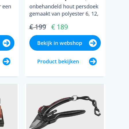
14 L)
r een
onbehandeld hout persdoek
gemaakt van polyester 6, 12,
18 of 30 liter
€ 199
€ 189
 ...
persmandinhoud bekken
gelakt ...
Bekijk in webshop
Product bekijken