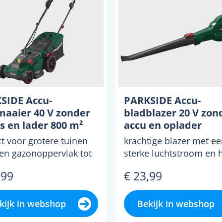
SIDE Accu-
PARKSIDE Accu-
maaier 40 V zonder
bladblazer 20 V zon
s en lader 800 m²
accu en oplader
ct voor grotere tuinen
krachtige blazer met e
en gazonoppervlak tot
sterke luchtstroom en 
&sup2; motor met
luchtsnelheid voor het
,99
€ 23,99
lloze technologi...
eenvoudig en snel verwi
kijk in webshop
Bekijk in webshop