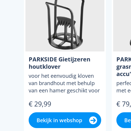
PARKSIDE Gietijzeren
PARK
houtklover
gras
accu'
voor het eenvoudig kloven
van brandhout met behulp
perfe
van een hamer geschikt voor
met e
hardhout zoals beuke...
800 m
€ 29,99
€ 79
borste
Bekijk in webshop
Be