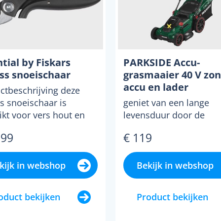
tial by Fiskars
PARKSIDE Accu-
ss snoeischaar
grasmaaier 40 V zo
accu en lader
ctbeschrijving deze
s snoeischaar is
geniet van een lange
ikt voor vers hout en
levensduur door de
 met een dikte tot ...
borstelloze motor met
,99
€ 119
minder slijtage maai
Menu sluiten
Menu sluiten
Menu sluiten
Menu sluiten
Menu sluiten
moeiteloos zwaar...
kijk in webshop
Bekijk in webshop
oduct bekijken
Product bekijken