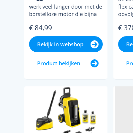
zonder accu en lader
werk veel langer door met de
flex 
borstelloze motor die bijna
opvol
niet slijt kies uit 3
full c
€ 84,99
€ 37
toerentalstanden via...
Bekijk in webshop
Be
Product bekijken
Pr