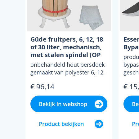
Güde fruitpers, 6, 12, 18
Essen
of 30 liter, mechanisch,
Bypa
met stalen spindel (OP
produ
12 L)
onbehandeld hout persdoek
bypas
gemaakt van polyester 6, 12,
gesch
18 of 30 liter
takken
€ 96,14
€ 15
persmandinhoud bekken
gelakt ...
Bekijk in webshop
Be
Product bekijken
Pr