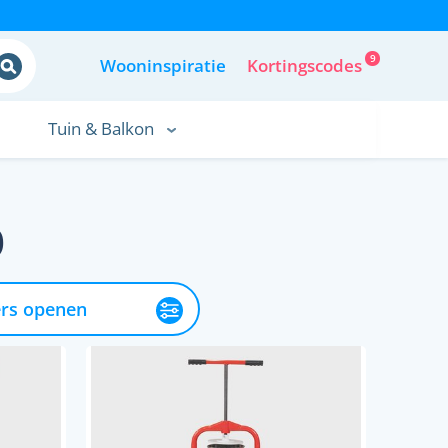
9
Wooninspiratie
Kortingscodes
Tuin & Balkon
p
ers openen