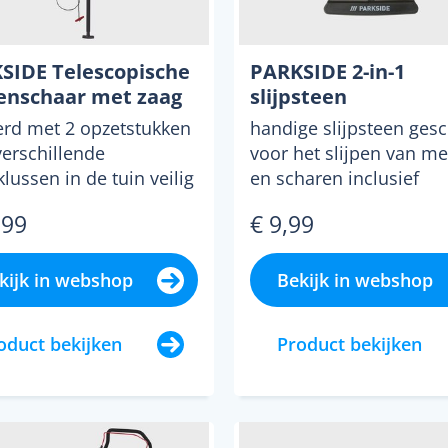
SIDE Telescopische
PARKSIDE 2-in-1
enschaar met zaag
slijpsteen
erd met 2 opzetstukken
handige slijpsteen gesc
verschillende
voor het slijpen van m
lussen in de tuin veilig
en scharen inclusief
n zonder ladder ...
opbergetui met een ing.
,99
€ 9,99
kijk in webshop
Bekijk in webshop
oduct bekijken
Product bekijken