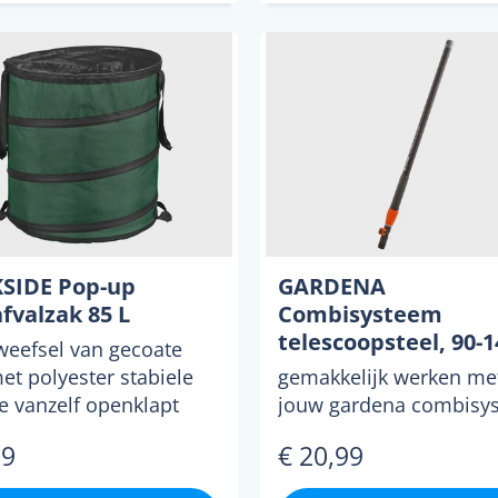
SIDE Pop-up
GARDENA
fvalzak 85 L
Combisysteem
telescoopsteel, 90-1
weefsel van gecoate
cm
et polyester stabiele
gemakkelijk werken me
ie vanzelf openklapt
jouw gardena combisy
de handige pop-...
apparaten moeiteloos u
99
€ 20,99
trekken van 90 tot 145..