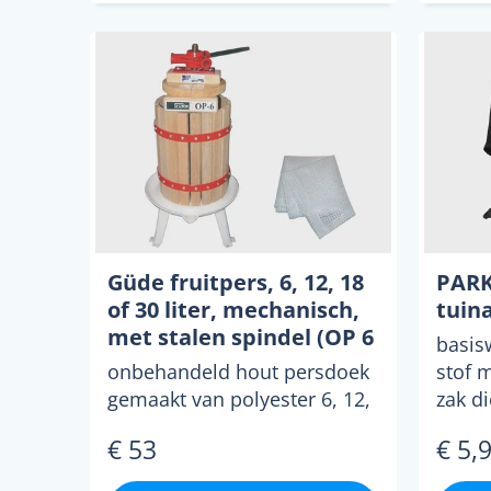
Güde fruitpers, 6, 12, 18
PARK
of 30 liter, mechanisch,
tuina
met stalen spindel (OP 6
basis
L)
onbehandeld hout persdoek
stof m
gemaakt van polyester 6, 12,
zak d
18 of 30 liter
door 
€ 53
€ 5,
persmandinhoud bekken
gelakt ...