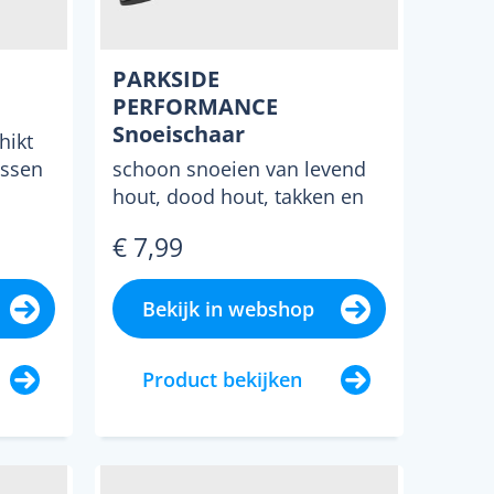
PARKSIDE
PERFORMANCE
Snoeischaar
hikt
essen
schoon snoeien van levend
hout, dood hout, takken en
..
twijgen tot 20 mm maximale
€ 7,99
snijkracht met mini...
Bekijk in webshop
Product bekijken