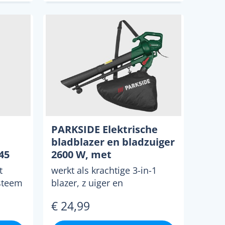
PARKSIDE Elektrische
bladblazer en bladzuiger
45
2600 W, met
versnipperfunctie
t
werkt als krachtige 3-in-1
steem
blazer, z uiger en
it te
geintegreerde
€ 24,99
.
versnipperfunctie sterke
2600 watt moto...