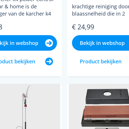
car & home is de
krachtige reiniging doo
ger van de karcher k4
blaassnelheid die in 2
ontrol car & hom...
standen instelbaar is
8
€ 24,99
standaard blaaspijp o 52
kijk in webshop
Bekijk in webshop
oduct bekijken
Product bekijken