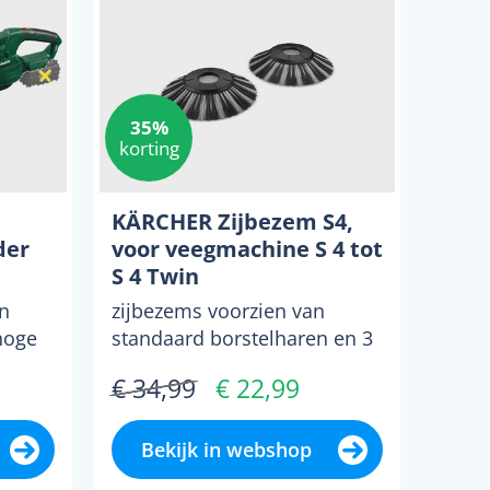
35%
korting
KÄRCHER Zijbezem S4,
der
voor veegmachine S 4 tot
S 4 Twin
en
zijbezems voorzien van
hoge
standaard borstelharen en 3
keer hardere borstelharen
€ 34,99
€ 22,99
j...
perfect geschikt voor ...
Bekijk in webshop