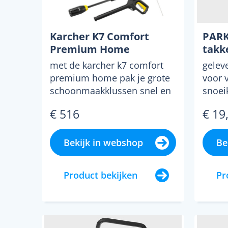
Karcher K7 Comfort
PARK
Premium Home
takk
met de karcher k7 comfort
gelev
premium home pak je grote
voor 
schoonmaakklussen snel en
snoeik
makkelijk aan. de hog...
werke
€ 516
€ 19
Bekijk in webshop
Be
Product bekijken
Pr