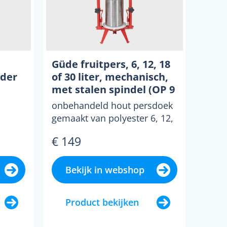
Güde fruitpers, 6, 12, 18
nder
of 30 liter, mechanisch,
met stalen spindel (OP 9
L)
onbehandeld hout persdoek
gemaakt van polyester 6, 12,
18 of 30 liter
€ 149
persmandinhoud bekken
gelakt ...
Bekijk in webshop
Product bekijken