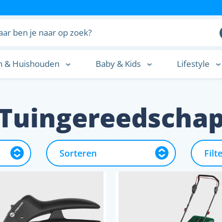
n & Huishouden
Baby & Kids
Lifestyle
n
Tuingereedscha
Bewatering
Bloempotten & Plantenbakken
Filt
Moestuin
Tuingereedschap
Tuinplanten