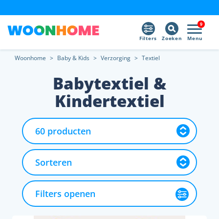
9
Filters
Zoeken
Menu
Woonhome
>
Baby & Kids
>
Verzorging
>
Textiel
Babytextiel &
Kindertextiel
Filters openen