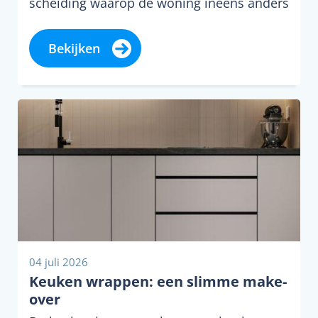
scheiding waarop de woning ineens anders
aanvoelt. Je loopt door dezelfde kamers,
ziet…
Bekijken
04 juli 2026
Keuken wrappen: een slimme make-
over