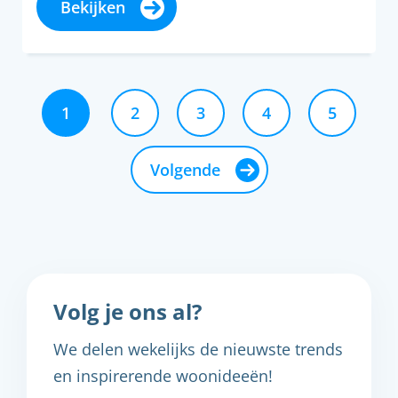
Bekijken
1
2
3
4
5
Volgende
Volg je ons al?
We delen wekelijks de nieuwste trends
en inspirerende woonideeën!