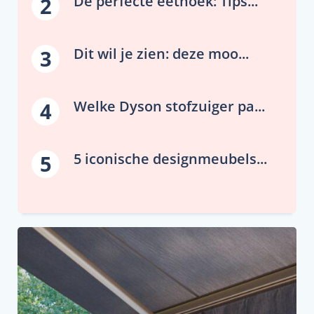
De perfecte eethoek: Tips...
2
Dit wil je zien: deze moo...
3
Welke Dyson stofzuiger pa...
4
5 iconische designmeubels...
5