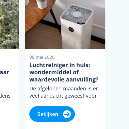
08 mei 2026
Luchtreiniger in huis:
aar
wondermiddel of
waardevolle aanvulling?
De afgelopen maanden is er
jdens
veel aandacht geweest voor
nder
luchtreinigers. Onder andere
en
enkele TV-programma’s
Bekijken
gaven aandacht aan de
effectiviteit van...