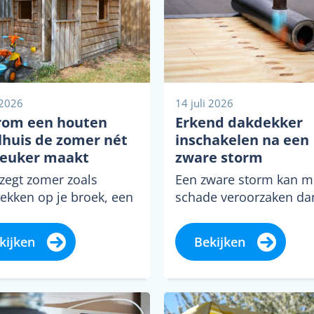
 2026
14 juli 2026
om een houten
Erkend dakdekker
lhuis de zomer nét
inschakelen na een
leuker maakt
zware storm
 zegt zomer zoals
Een zware storm kan m
lekken op je broek, een
schade veroorzaken da
Menu sluiten
Menu sluiten
Menu sluiten
Menu sluiten
Menu sluiten
ijsje in de hand en pap
het eerste gezicht zicht
m die met
is. Harde wind, hevige 
kijken
Bekijken
brandcrème...
en rondvliegende...