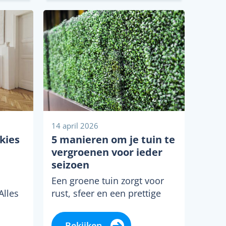
14 april 2026
kies
5 manieren om je tuin te
vergroenen voor ieder
seizoen
Een groene tuin zorgt voor
Alles
rust, sfeer en een prettige
buitenruimte waarin je het
e...
hele jaar door kunt genieten.
Bekijken