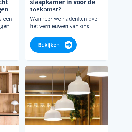
cht
slaapkamer in voor de
gen
toekomst?
s een
Wanneer we nadenken over
agen
het vernieuwen van ons
 een
interieur, gaat de meeste
in een
aandacht vaak naar de
Bekijken
woonkamer of de ruim...