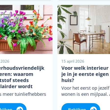
 2026
15 april 2026
rhoudsvriendelijk
Voor welk interieur 
ieren: waarom
je in je eerste eigen
tstof steeds
huis?
lairder wordt
Voor het eerst op jezelf
s meer tuinliefhebbers
wonen is een mijlpaal. 
iseigenaren kiezen bij
is nieuw: de ruimte, de
nrichten van hun
vrijheid én de keuzes di
kijken
Bekijken