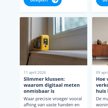
buite
onder
mater
hierin
11 april 2026
09 apr
Slimmer klussen:
Hoe 
waarom digitaal meten
verk
onmisbaar is
huis
Waar precisie vroeger vooral
De ma
afhing van vaste handen en
wonin