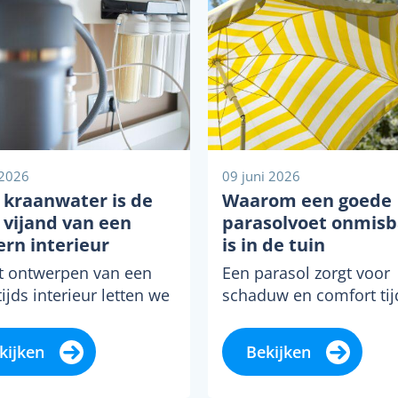
 2026
09 juni 2026
 kraanwater is de
Waarom een goede
e vijand van een
parasolvoet onmisb
rn interieur
is in de tuin
et ontwerpen van een
Een parasol zorgt voor
ijds interieur letten we
schaduw en comfort ti
 detail. We kiezen
warme dagen, maar zo
uldig de perfecte matte
een stevige basis kan e
kijken
Bekijken
, een...
parasol al snel...