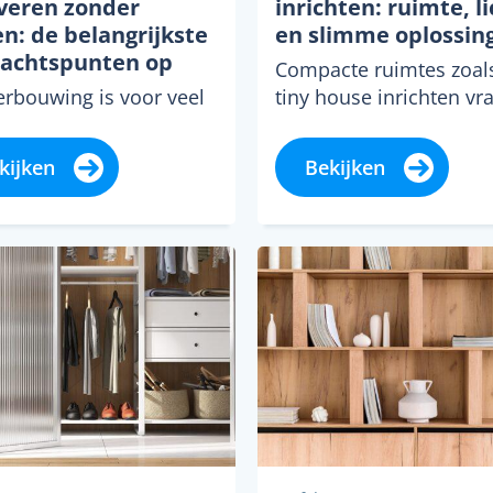
veren zonder
inrichten: ruimte, li
n: de belangrijkste
en slimme oplossin
achtspunten op
Compacte ruimtes zoal
ij
erbouwing is voor veel
tiny house inrichten vr
n een grote stap en
om andere keuzes dan
t vaak de nodige
standaard woonkamer 
kijken
Bekijken
ing met zich mee. Een
woning. Wie een...
en...