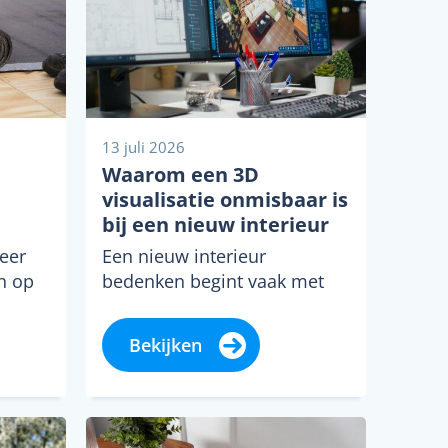
13 juli 2026
Waarom een 3D
visualisatie onmisbaar is
bij een nieuw interieur
eer
Een nieuw interieur
n op
bedenken begint vaak met
baar
inspiratie, moodboards en
regen
plattegronden. Toch blijft het
Bekijken
lastig om je echt voor te...