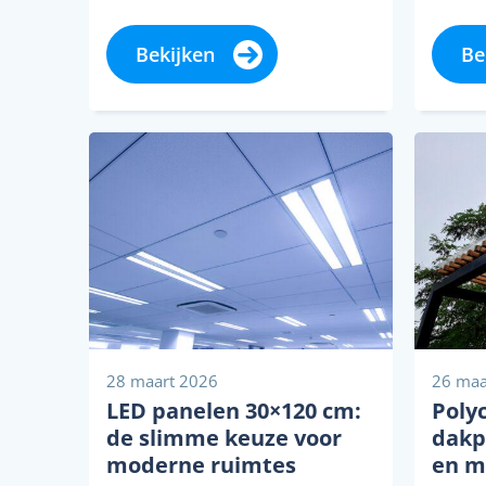
scherpe ogen, maakt digitaal
bepaa
meten tegenwoordig een
snel e
Bekijken
Be
groot verschil in de...
wordt 
28 maart 2026
26 maa
LED panelen 30×120 cm:
Poly
de slimme keuze voor
dakp
moderne ruimtes
en m