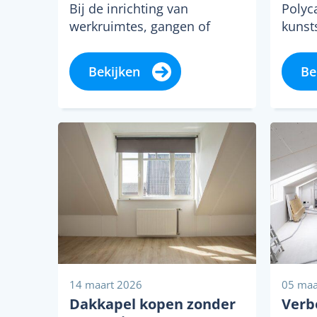
Bij de inrichting van
Polyc
werkruimtes, gangen of
kunsts
winkels speelt verlichting een
zijn 
grotere rol dan veel mensen
als l
Bekijken
Be
beseffen. Goed licht
dakbe
verhoogt...
staat 
14 maart 2026
05 maa
Dakkapel kopen zonder
Verb