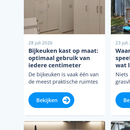
28 juli 2026
23 juli
Bijkeuken kast op maat:
Waar
optimaal gebruik van
spee
iedere centimeter
wat 
De bijkeuken is vaak één van
Niets
de meest praktische ruimtes
grasv
in huis. Hier worden
water
schoonmaakspullen,
of ma
Bekijken
Be
voorraad, schoenen, jassen
zonne
en huishoudelijke...