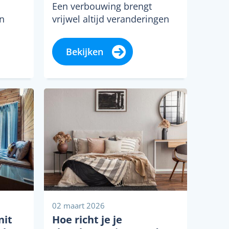
Een verbouwing brengt
en
vrijwel altijd veranderingen
met zich mee, maar ook een
ls en
aanzienlijke hoeveelheid
Bekijken
 je
afval. Of het nu gaat om...
02 maart 2026
nit
Hoe richt je je