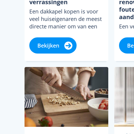
verrassingen
reno
foute
Een dakkapel kopen is voor
aand
veel huiseigenaren de meest
een r
directe manier om van een
Een v
donkere zolder een bruikbare
mense
kamer te...
breng
Bekijken
Be
spann
gedeg