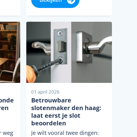
Toch...
01 april 2026
zonde
Betrouwbare
ren
slotenmaker den haag:
laat eerst je slot
beoordelen
r weg
Je wilt vooral twee dingen: