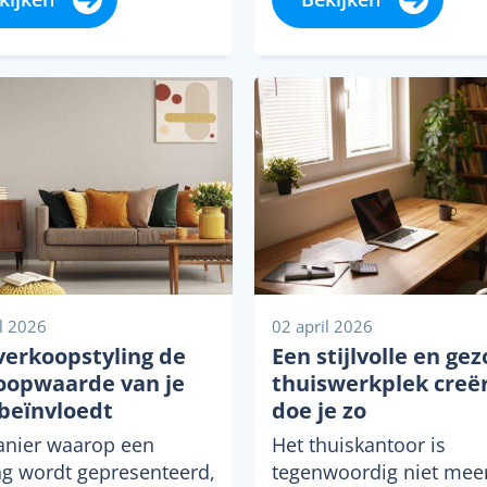
nruimte voor
houdsvriendelijke
ialen. Kunststof speelt
 een opvallende...
il 2026
02 april 2026
verkoopstyling de
Een stijlvolle en ge
oopwaarde van je
thuiswerkplek creë
 beïnvloedt
doe je zo
nier waarop een
Het thuiskantoor is
g wordt gepresenteerd,
tegenwoordig niet mee