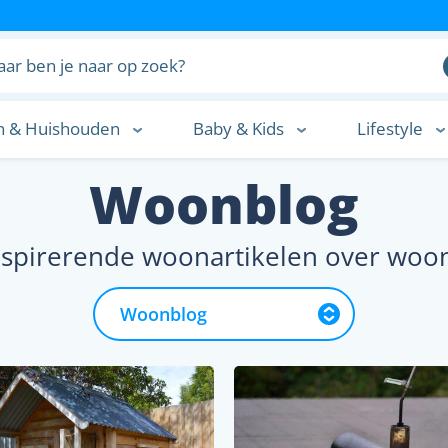
n & Huishouden
Baby & Kids
Lifestyle
n
Woonblog
nspirerende woonartikelen over woo