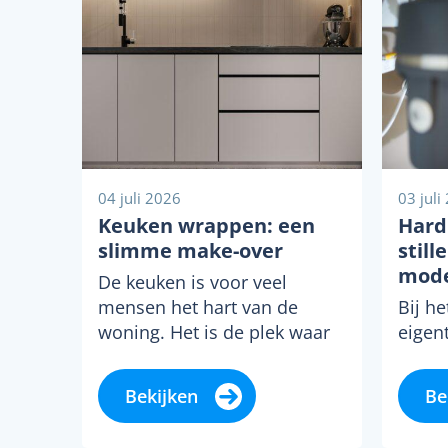
04 juli 2026
03 juli
Keuken wrappen: een
Hard
slimme make-over
still
mode
De keuken is voor veel
mensen het hart van de
Bij h
woning. Het is de plek waar
eigent
dagelijks wordt gekookt,
op elk
gegeten...
zorgv
Bekijken
Be
kranen