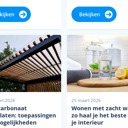
lt in grote mate hoe
te denken uit onze won
n tegen welke prijs die
Waar de een de luxe he
kijken
Bekijken
verkocht....
van een...
rt 2026
25 maart 2026
carbonaat
Wonen met zacht w
laten: toepassingen
zo haal je het beste 
ogelijkheden
je interieur