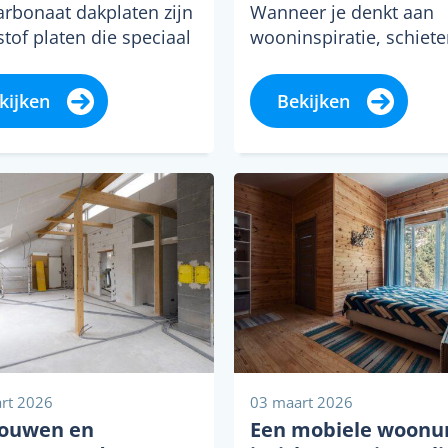
arbonaat dakplaten zijn
Wanneer je denkt aan
tof platen die speciaal
wooninspiratie, schiet
ontwikkeld voor gebruik
waarschijnlijk
ichtdoorlatende
kleurenpaletten, meube
kijken
Bekijken
dekking. Het materiaal
mooie accessoires door
bekend om zijn...
hoofd. Toch speelt iets
onzichtbaars een...
rt 2026
03 maart 2026
ouwen en
Een mobiele woonu