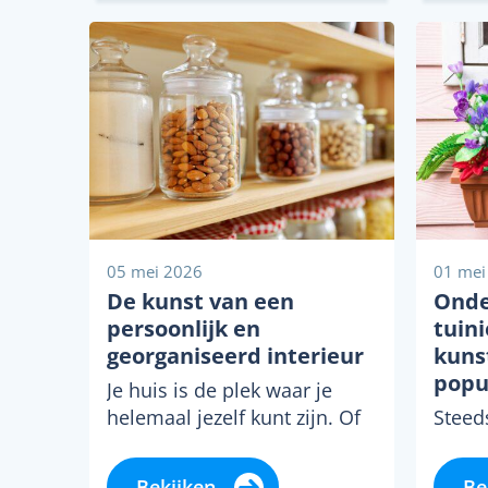
05 mei 2026
01 mei
De kunst van een
Onde
persoonlijk en
tuin
georganiseerd interieur
kuns
popu
Je huis is de plek waar je
helemaal jezelf kunt zijn. Of
Steed
je nu een strak en modern
en hu
interieur hebt...
het i
Bekijken
Be