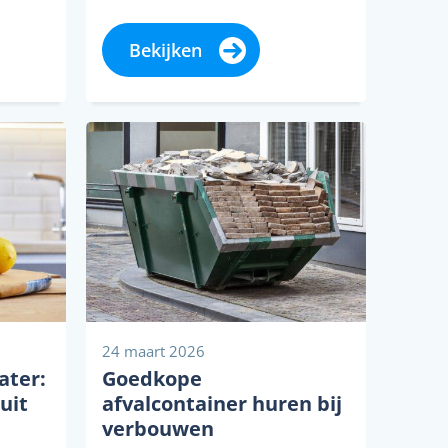
ingen.
snel weer naar binnen en zo
eft
min mogelijk schade aan je
Bekijken
deur. Dat lukt het...
24 maart 2026
ater:
Goedkope
uit
afvalcontainer huren bij
verbouwen