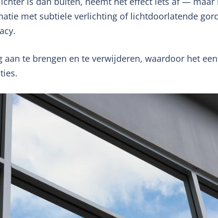
ichter is dan buiten, neemt het effect iets af — maar
atie met subtiele verlichting of lichtdoorlatende gord
acy.
g aan te brengen en te verwijderen, waardoor het een 
ties.