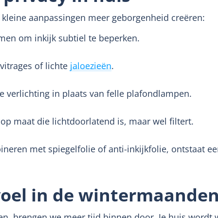
t kleine aanpassingen meer geborgenheid creëren:
men om inkijk subtiel te beperken.
vitrages of lichte
jaloezieën
.
e verlichting in plaats van felle plafondlampen.
 maat die lichtdoorlatend is, maar wel filtert.
ren met spiegelfolie of anti-inkijkfolie, ontstaat een
voel in de wintermaande
, brengen we meer tijd binnen door. Je huis wordt we