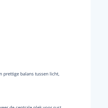
 prettige balans tussen licht,
n
er de centrale plek voor rust,