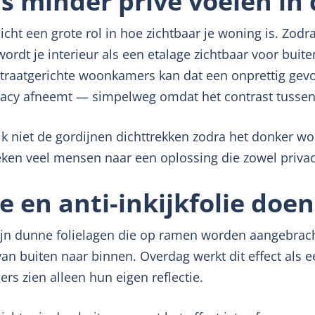
minder privé voelen in 
cht een grote rol in hoe zichtbaar je woning is. Zodr
ordt je interieur als een etalage zichtbaar voor buite
traatgerichte woonkamers kan dat een onprettig gevo
vacy afneemt — simpelweg omdat het contrast tussen 
ijk niet de gordijnen dichttrekken zodra het donker wo
ken veel mensen naar een oplossing die zowel privacy
e en anti-inkijkfolie doen
jn dunne folielagen die op ramen worden aangebracht.
an buiten naar binnen. Overdag werkt dit effect als ee
rs zien alleen hun eigen reflectie.