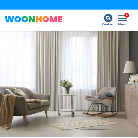
9
Zoeken
Menu