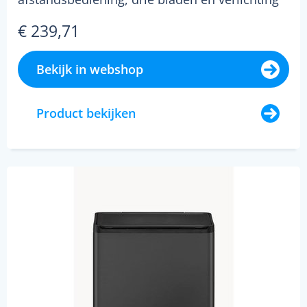
met cct-functie de alask...
€ 239,71
Bekijk in webshop
Product bekijken