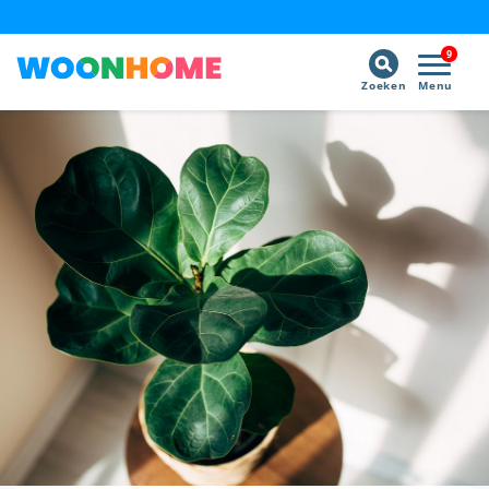
9
Zoeken
Menu