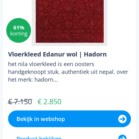
61%
korting
Vloerkleed Edanur wol | Hadorn
het nila vloerkleed is een oosters
handgeknoopt stuk, authentiek uit nepal. over
het merk: hadorn...
€ 7.150
€ 2.850
Bekijk in webshop
Product bekijken