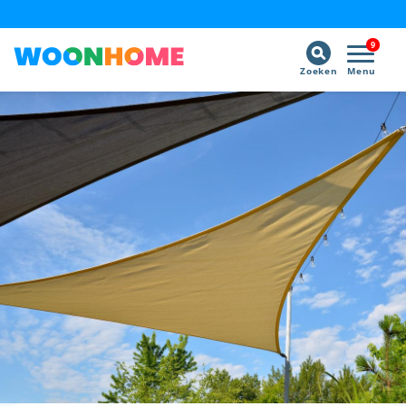
9
Zoeken
Menu