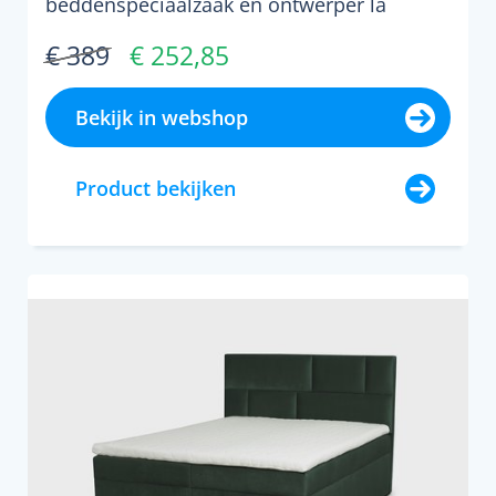
beddenspeciaalzaak en ontwerper la
redoute interieurs. &bull; ...
€ 389
€ 252,85
Bekijk in webshop
Product bekijken