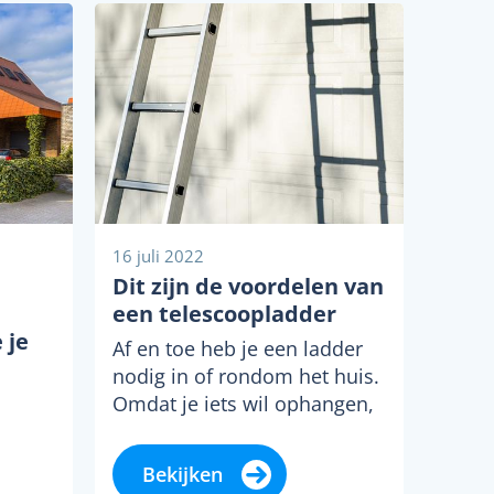
16 juli 2022
Dit zijn de voordelen van
een telescoopladder
 je
Af en toe heb je een ladder
nodig in of rondom het huis.
Omdat je iets wil ophangen,
ger
schilderen of…
gd uit
Bekijken
e je