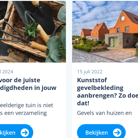
il 2024
15 juli 2022
voor de juiste
Kunststof
digdheden in jouw
gevelbekleding
aanbrengen? Zo doe
dat!
elderige tuin is niet
ts een verzameling
Gevels van huizen en
en, maar eerder een
gebouwen werden vroe
d kunstwerk dat zowel
vaak volledig vervaardi
kijken
Bekijken
als vreugde brengt.…
steen. Tegenwoordig zi