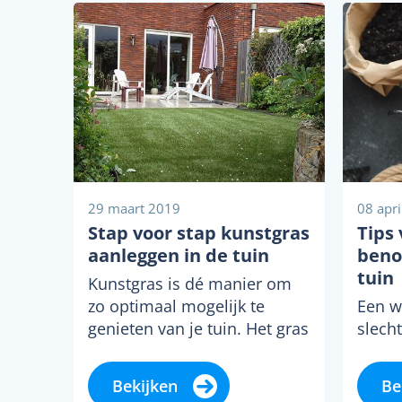
29 maart 2019
08 apr
Stap voor stap kunstgras
Tips 
aanleggen in de tuin
beno
tuin
Kunstgras is dé manier om
zo optimaal mogelijk te
Een we
genieten van je tuin. Het gras
slech
blijft altijd groen, ziet er…
plant
leven
Bekijken
Be
rust 