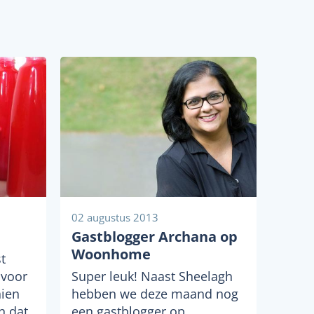
02 augustus 2013
Gastblogger Archana op
Woonhome
st
 voor
Super leuk! Naast Sheelagh
hien
hebben we deze maand nog
n dat
een gastblogger op