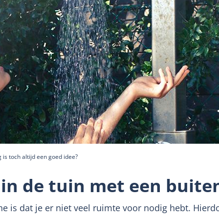
is toch altijd een goed idee?
 in de tuin met een buit
 is dat je er niet veel ruimte voor nodig hebt. Hierd