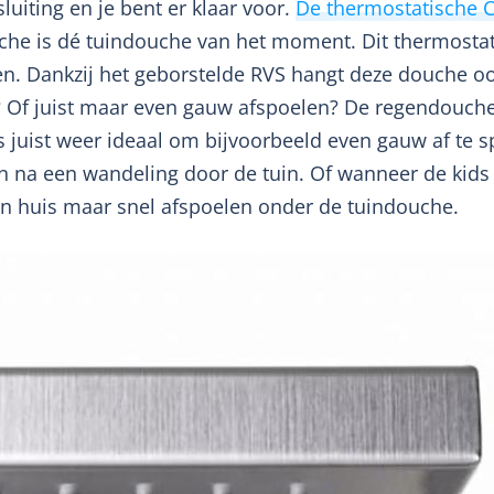
luiting en je bent er klaar voor.
De thermostatische 
he is dé tuindouche van het moment. Dit thermosta
ten. Dankzij het geborstelde RVS hangt deze douche o
n? Of juist maar even gauw afspoelen? De regendouch
juist weer ideaal om bijvoorbeeld even gauw af te s
n na een wandeling door de tuin. Of wanneer de kids
n huis maar snel afspoelen onder de tuindouche.