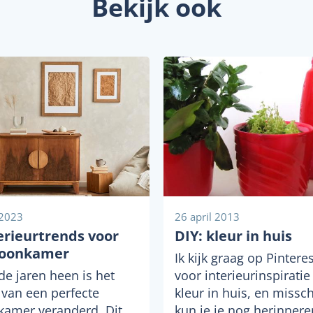
Bekijk ook
 2023
26 april 2013
erieurtrends voor
DIY: kleur in huis
oonkamer
Ik kijk graag op Pintere
de jaren heen is het
voor interieurinspiratie
 van een perfecte
kleur in huis, en missc
amer veranderd. Dit
kun je je nog herinnere