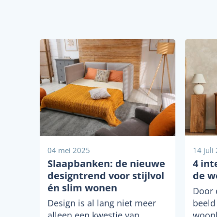
04 mei 2025
14 juli
Slaapbanken: de nieuwe
4 int
designtrend voor stijlvol
de w
én slim wonen
Door 
Design is al lang niet meer
beeld
alleen een kwestie van
woonk