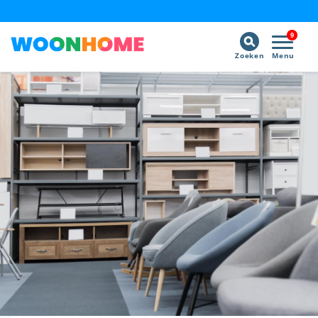
9
Zoeken
Menu