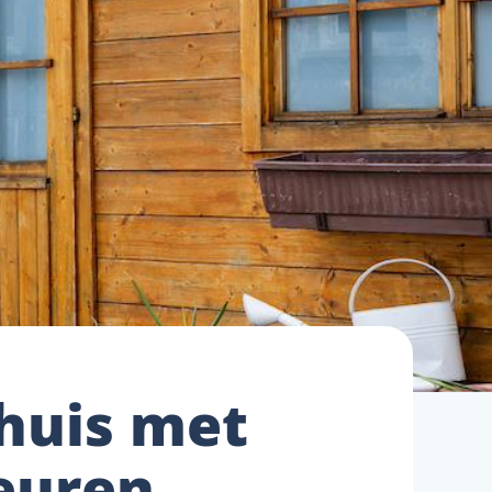
nhuis met
euren