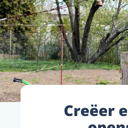
Creëer e
open