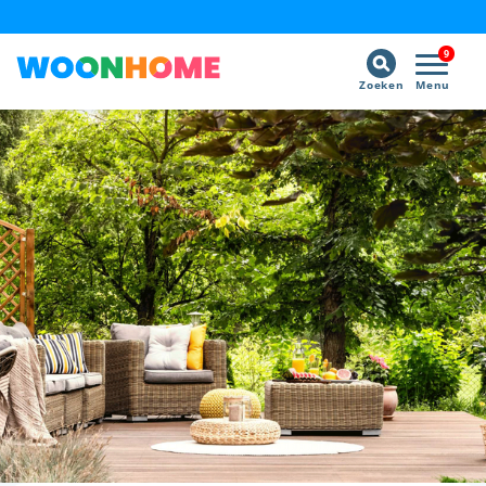
9
Zoeken
Menu