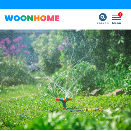
9
Zoeken
Menu