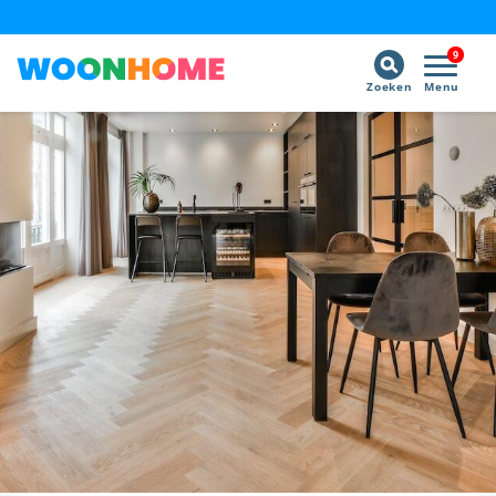
9
Zoeken
Menu