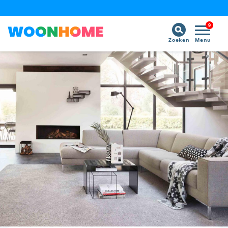
9
Zoeken
Menu