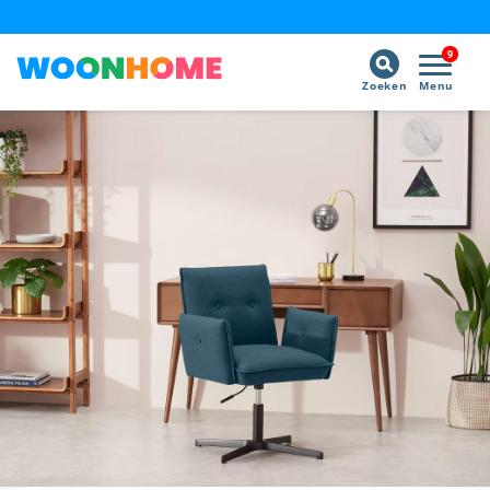
9
Zoeken
Menu