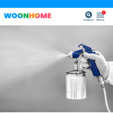
9
Zoeken
Menu