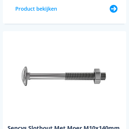
Product bekijken
Sencys Slotbout Met Moer M10x140mm