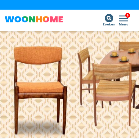
9
Zoeken
Menu