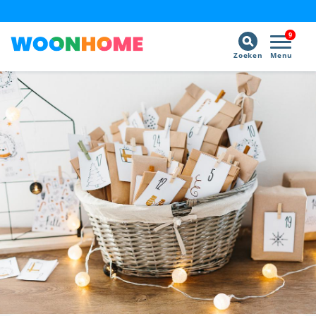
9
Zoeken
Menu