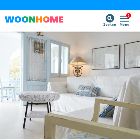
9
Zoeken
Menu