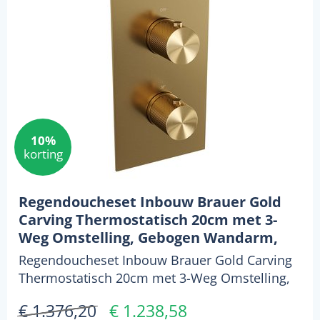
10%
korting
Regendoucheset Inbouw Brauer Gold
Carving Thermostatisch 20cm met 3-
Weg Omstelling, Gebogen Wandarm,
Glijstang en Staaf Handdouche
Regendoucheset Inbouw Brauer Gold Carving
Geborsteld Goud
Thermostatisch 20cm met 3-Weg Omstelling,
Gebogen Wandarm...
€ 1.376,20
€ 1.238,58