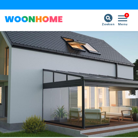
9
Zoeken
Menu