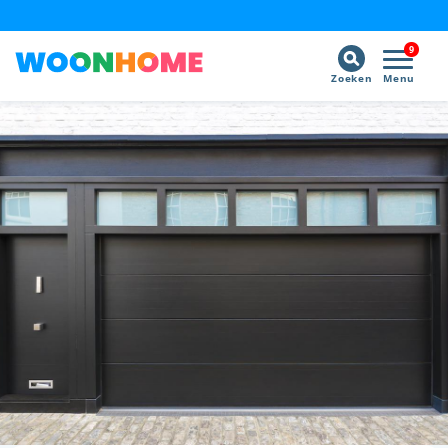
9
Zoeken
Menu