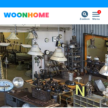
9
Zoeken
Menu