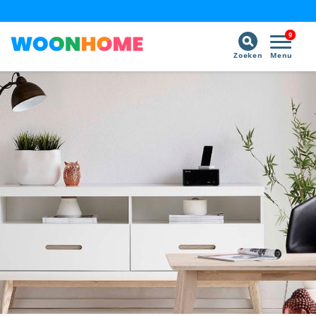
9
Zoeken
Menu