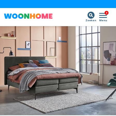
9
Zoeken
Menu