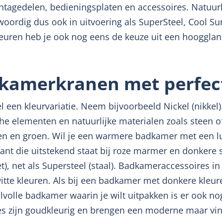
gedelen, bedieningsplaten en accessoires. Natuurlijk
oordig dus ook in uitvoering als SuperSteel, Cool Su
leuren heb je ook nog eens de keuze uit een hoogglan
kamerkranen met perfec
l een kleurvariatie. Neem bijvoorbeeld Nickel (nikkel)
 elementen en natuurlijke materialen zoals steen of
n en groen. Wil je een warmere badkamer met een lux
nt die uitstekend staat bij roze marmer en donkere s
et), net als Supersteel (staal). Badkameraccessoires i
itte kleuren. Als bij een badkamer met donkere kleur
ijlvolle badkamer waarin je wilt uitpakken is er ook n
s zijn goudkleurig en brengen een moderne maar vi