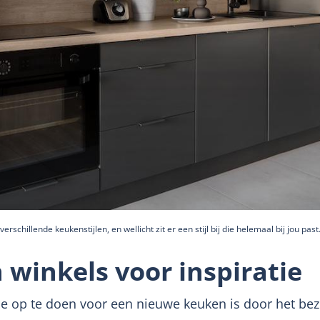
verschillende keukenstijlen, en wellicht zit er een stijl bij die helemaal bij jou past
winkels voor inspiratie
ie op te doen voor een nieuwe keuken is door het b