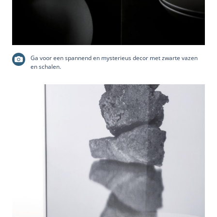
Ga voor een spannend en mysterieus decor met zwarte vazen
en schalen.