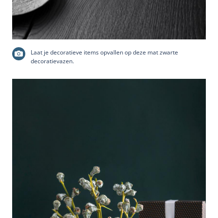
Laat je decoratieve items opvallen op deze mat zwarte
decoratievazen.