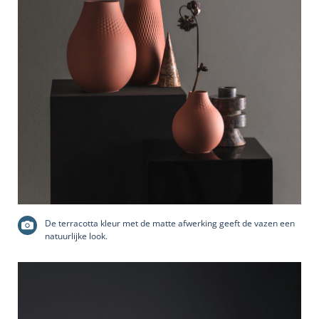
De terracotta kleur met de matte afwerking geeft de vazen een
natuurlijke look.