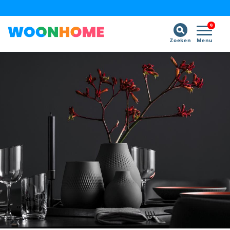
9
Zoeken
Menu