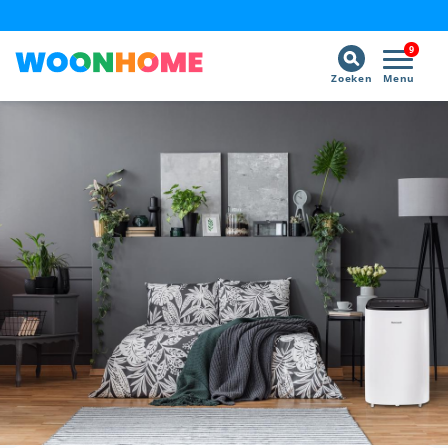
9
Zoeken
Menu