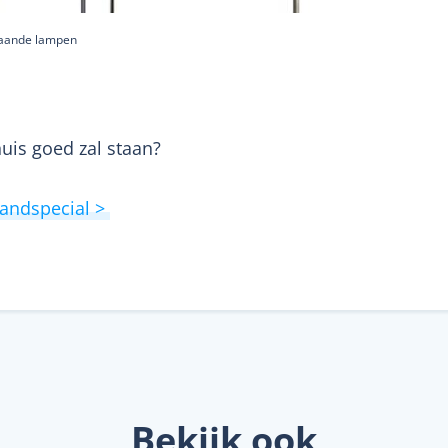
taande lampen
uis goed zal staan?
aandspecial >
Bekijk ook