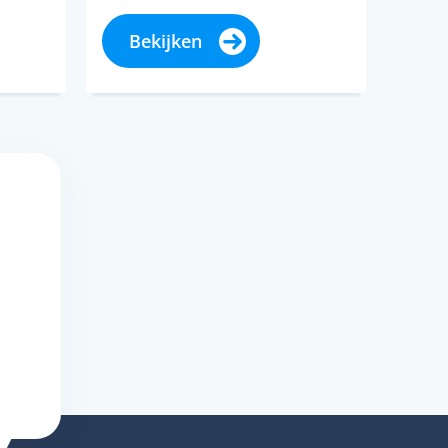
 en
je nu een strak en modern
euro
interieur hebt…
Bekijken