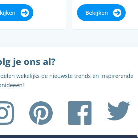
ergiezuiniger te maken.
kippen, zeer breekbaar
wordt het vaak…
maar liefst 26 miljoen 
kijken
Bekijken
waard!…
lg je ons al?
delen wekelijks de nieuwste trends en inspirerende
nideeën!