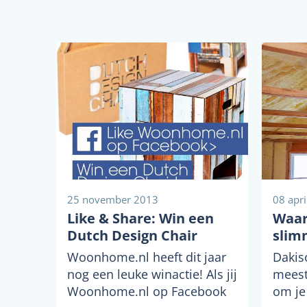
25 november 2013
08 apr
Like & Share: Win een
Waar
Dutch Design Chair
slim
Woonhome.nl heeft dit jaar
Dakis
nog een leuke winactie! Als jij
meest
Woonhome.nl op Facebook
om je