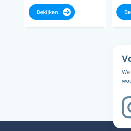
hebt geliket en je deelt dit
en en
bericht…
Toch 
Bekijken
Be
Vo
We 
woo