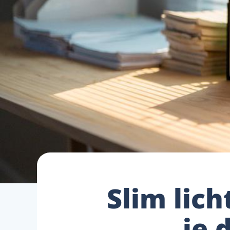
Slim lich
je 