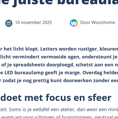
10 november 2025
Door Woonhome
het licht klopt. Letters worden rustiger, kleure
icht vermindert vermoeide ogen, ondersteunt je 
 of je spreadsheets doorploegd, schetst aan een 
e LED bureaulamp geeft je marge. Overdag helder 
 zodat je nog prettig kunt doorwerken zonder een
 doet met focus en sfeer
teit. Soms is je eettafel een atelier, dan weer een mi
r: warm wit voor schrijven of brainstormen, neutraal w