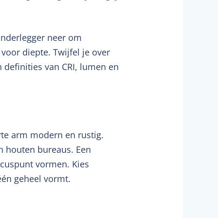
 onderlegger neer om
oor diepte. Twijfel je over
n definities van CRI, lumen en
arte arm modern en rustig.
n houten bureaus. Een
focuspunt vormen. Kies
 één geheel vormt.