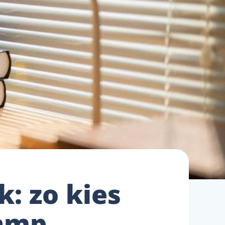
k: zo kies
lamp