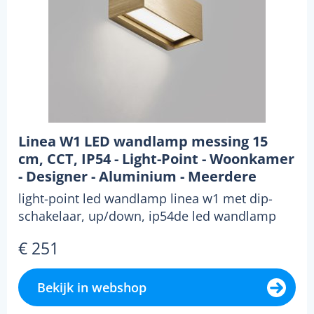
Linea W1 LED wandlamp messing 15
cm, CCT, IP54 - Light-Point - Woonkamer
- Designer - Aluminium - Meerdere
lampen
light-point led wandlamp linea w1 met dip-
schakelaar, up/down, ip54de led wandlamp
linea w1 van lig...
€ 251
Bekijk in webshop