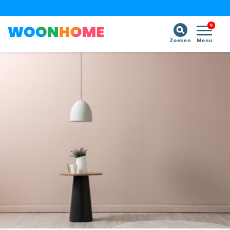
9
Zoeken
Menu