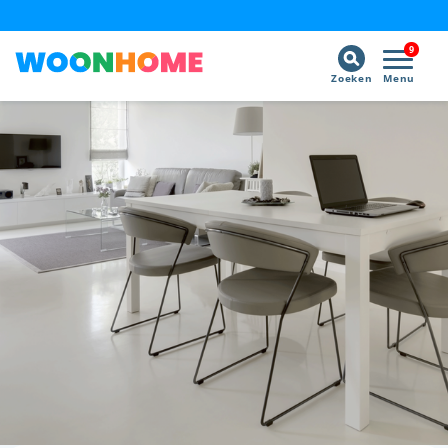
9
Zoeken
Menu