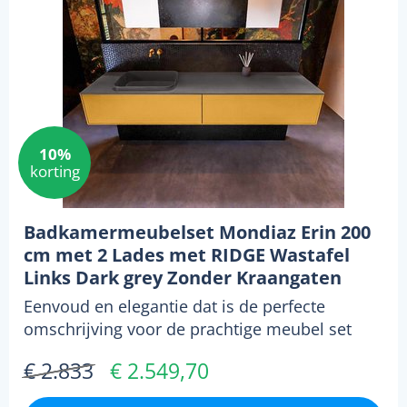
10%
korting
Badkamermeubelset Mondiaz Erin 200
cm met 2 Lades met RIDGE Wastafel
Links Dark grey Zonder Kraangaten
Greeploos Mat Ocher
Eenvoud en elegantie dat is de perfecte
omschrijving voor de prachtige meubel set
ERIN 120 in de kl...
€ 2.833
€ 2.549,70