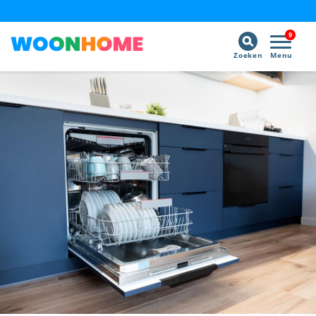
9
Zoeken
Menu