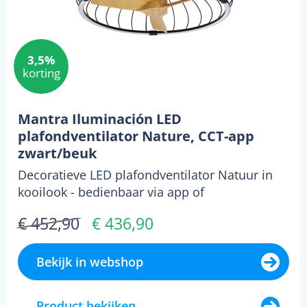
3,5%
korting
Mantra Iluminación LED
plafondventilator Nature, CCT-app
zwart/beuk
Decoratieve LED plafondventilator Natuur in
kooilook - bedienbaar via app of
afstandsbediening Deze...
€ 452,90
€ 436,90
Bekijk in webshop
Product bekijken