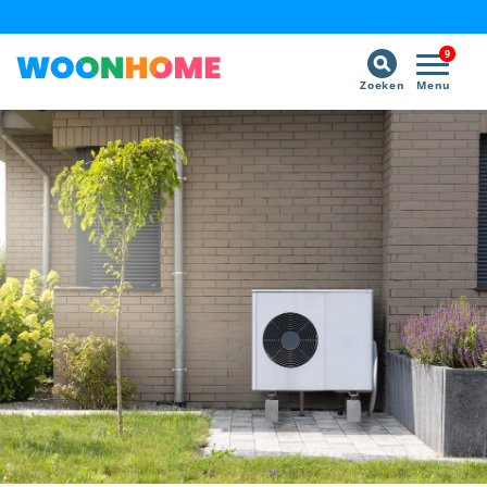
9
Zoeken
Menu