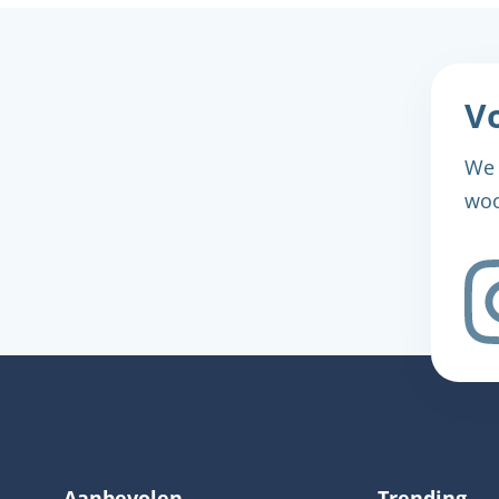
Vo
We 
woo
Aanbevolen
Trending