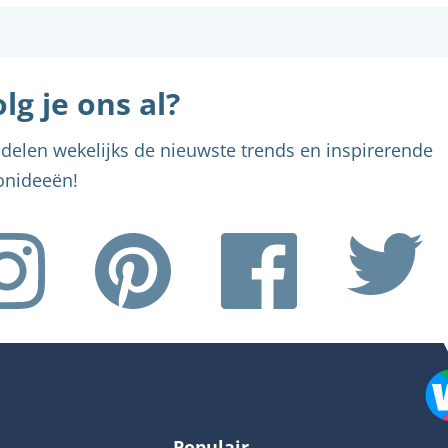
lg je ons al?
delen wekelijks de nieuwste trends en inspirerende
nideeën!
Menu sluiten
Menu sluiten
Menu sluiten
Menu sluiten
Menu sluiten
Populair