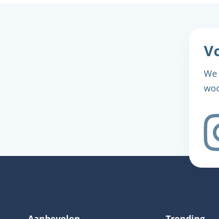
Vo
We 
woo
Aanbevolen
Trending