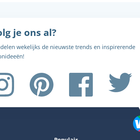
lg je ons al?
delen wekelijks de nieuwste trends en inspirerende
nideeën!
Menu sluiten
Menu sluiten
Menu sluiten
Menu sluiten
Menu sluiten
Populair