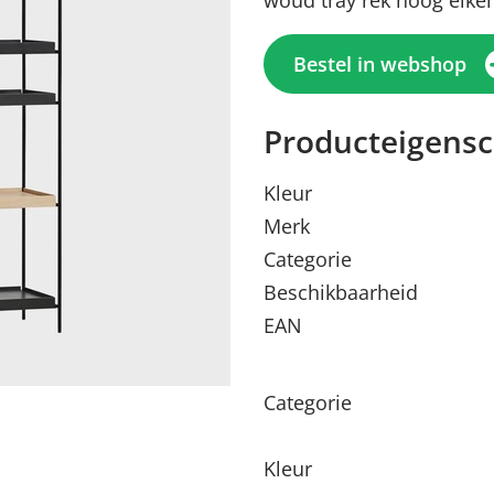
woud tray rek hoog eike
Bestel in webshop
Producteigens
Kleur
Merk
Categorie
Beschikbaarheid
EAN
Menu sluiten
Menu sluiten
Menu sluiten
Menu sluiten
Menu sluiten
Categorie
Kleur