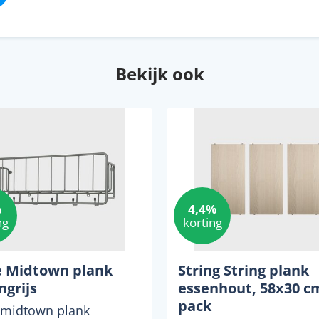
Bekijk ook
%
4,4%
ng
korting
 Midtown plank
String String plank
ngrijs
essenhout, 58x30 cm
pack
midtown plank