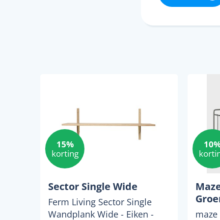
15%
10
korting
korti
Sector Single Wide
Maze
Groe
Ferm Living Sector Single
Wandplank Wide - Eiken -
maze 