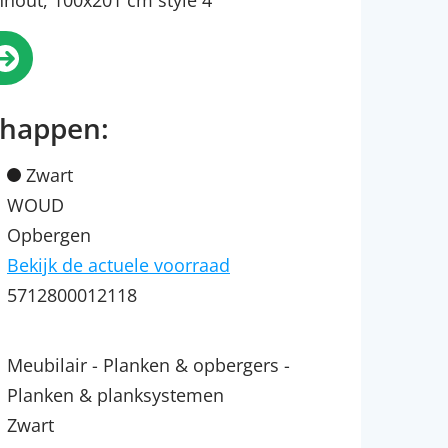
nhout, 100x201 cm style 4
chappen:
Zwart
WOUD
Opbergen
Bekijk de actuele voorraad
5712800012118
Meubilair - Planken & opbergers -
Planken & planksystemen
Zwart