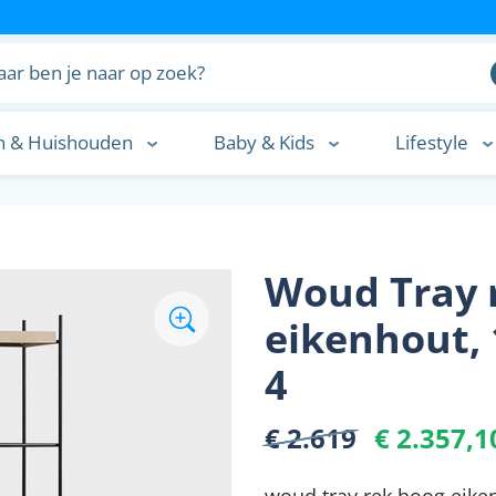
n & Huishouden
Baby & Kids
Lifestyle
n
Woud Tray 
eikenhout, 
4
€ 2.619
€ 2.357,1