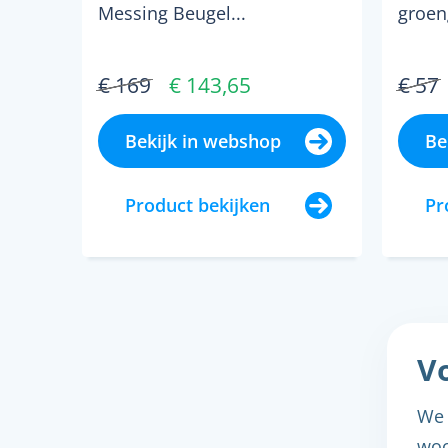
Messing Beugel...
groeng
€ 169
€ 143,65
€ 57
Bekijk in webshop
Be
Product bekijken
Pr
Vo
We 
woo