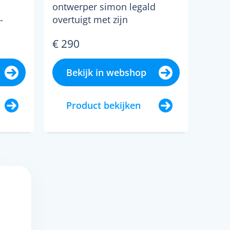
ontwerper simon legald
-
overtuigt met zijn
eenvoudige ontwerp. het
€ 290
frame ...
Bekijk in webshop
Product bekijken