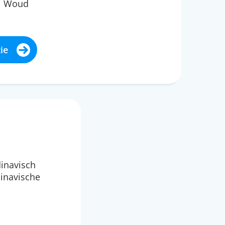
Woud
ie
dinavisch
dinavische