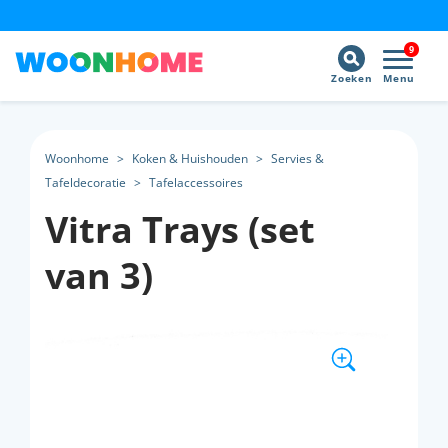
9
Zoeken
Menu
Woonhome
>
Koken & Huishouden
>
Servies &
Tafeldecoratie
>
Tafelaccessoires
Vitra Trays (set
van 3)