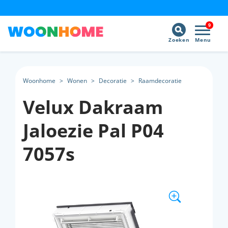
9
Zoeken
Menu
Woonhome
>
Wonen
>
Decoratie
>
Raamdecoratie
Velux Dakraam
Jaloezie Pal P04
7057s