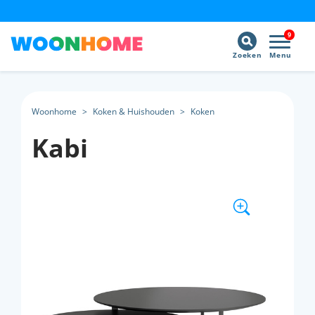
9
Zoeken
Menu
Woonhome
>
Koken & Huishouden
>
Koken
Kabi