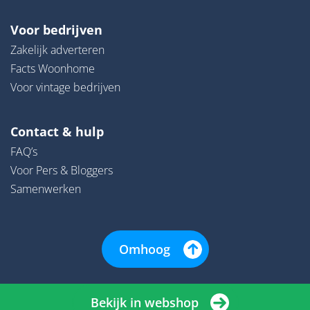
Voor bedrijven
Zakelijk adverteren
Facts Woonhome
Voor vintage bedrijven
Contact & hulp
FAQ’s
Voor Pers & Bloggers
Samenwerken
Omhoog
Bekijk in webshop
© 2026 | Woonhome - Alle rechten onder voorbehoud