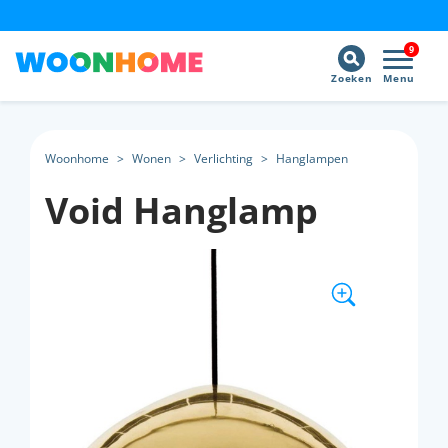
9
Zoeken
Menu
Woonhome
>
Wonen
>
Verlichting
>
Hanglampen
Void Hanglamp